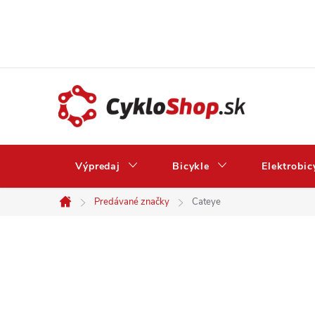
Prejsť
na
obsah
Výpredaj
Bicykle
Elektrobic
Predávané značky
Cateye
Domov