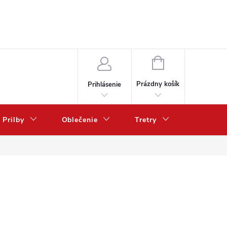
NÁKUPNÝ
KOŠÍK
Prázdny košík
Prihlásenie
Prilby
Oblečenie
Tretry
Poukazy