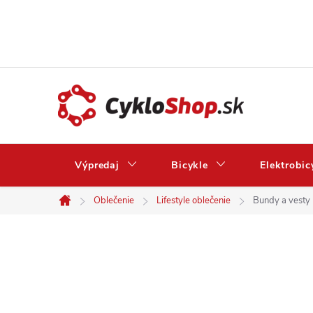
Prejsť
na
obsah
Výpredaj
Bicykle
Elektrobic
Oblečenie
Lifestyle oblečenie
Bundy a vesty
Domov