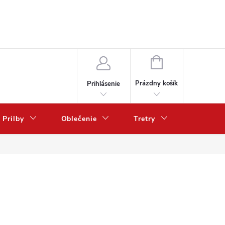
NÁKUPNÝ
KOŠÍK
Prázdny košík
Prihlásenie
Prilby
Oblečenie
Tretry
Poukazy