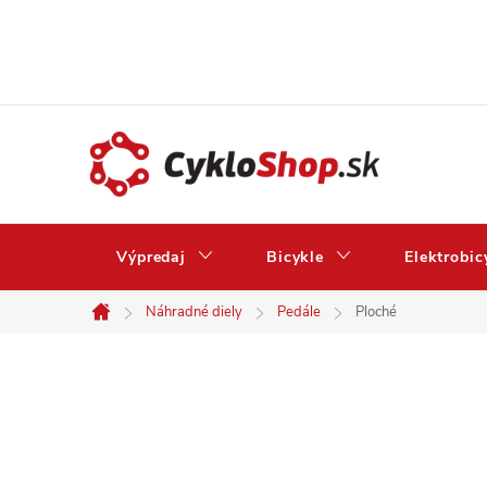
Prejsť
na
obsah
Výpredaj
Bicykle
Elektrobic
Náhradné diely
Pedále
Ploché
Domov