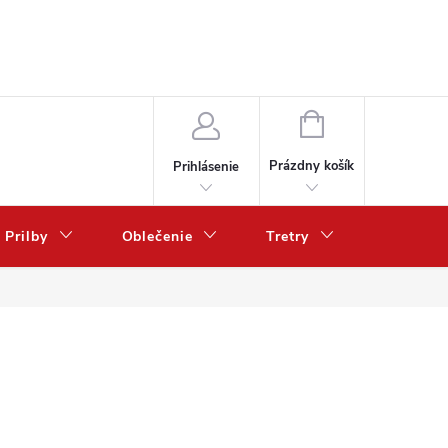
NÁKUPNÝ
KOŠÍK
Prázdny košík
Prihlásenie
Prilby
Oblečenie
Tretry
Poukazy