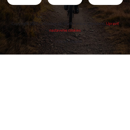
Copyright 2026
Cykloshop.sk
. Všetky práva vyhradené.
Upraviť
nastavenie cookies
Vytvoril Shoptet
Buďte v obraze! Novinky, rozhovory,
tipy a triky.