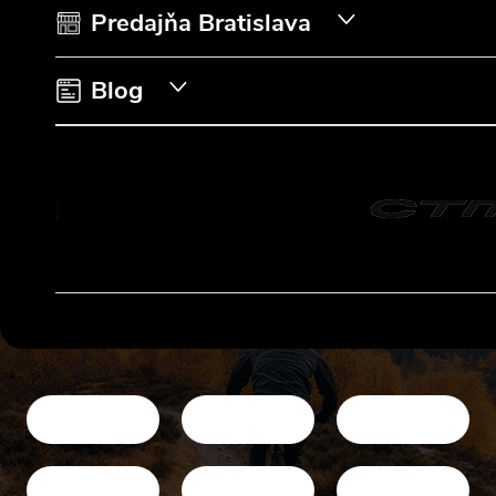
i
Predajňa Bratislava
e
Blog