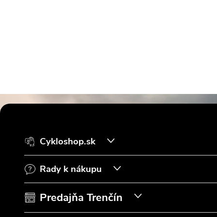
Z
á
Cykloshop.sk
p
Rady k nákupu
ä
t
Predajňa Trenčín