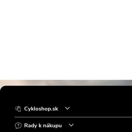
Z
á
Cykloshop.sk
p
Rady k nákupu
ä