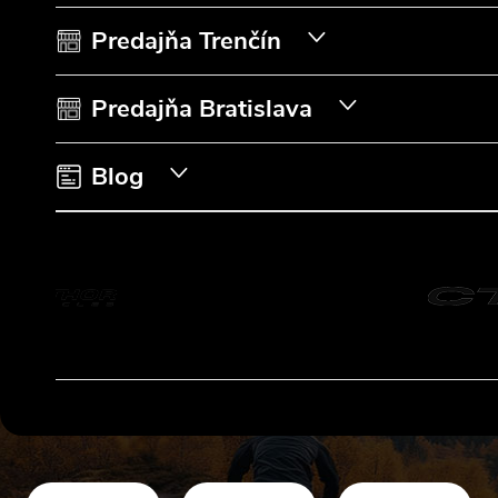
t
Predajňa Trenčín
i
Predajňa Bratislava
e
Blog