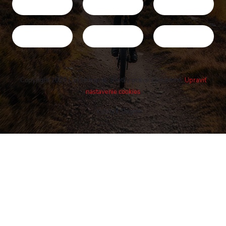
Copyright 2026
Cykloshop.sk
. Všetky práva vyhradené.
Upraviť
nastavenie cookies
Vytvoril Shoptet
Buďte v obraze! Novinky, rozhovory,
tipy a triky.