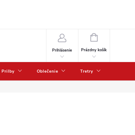
NÁKUPNÝ
KOŠÍK
Prázdny košík
Prihlásenie
Prilby
Oblečenie
Tretry
Poukazy