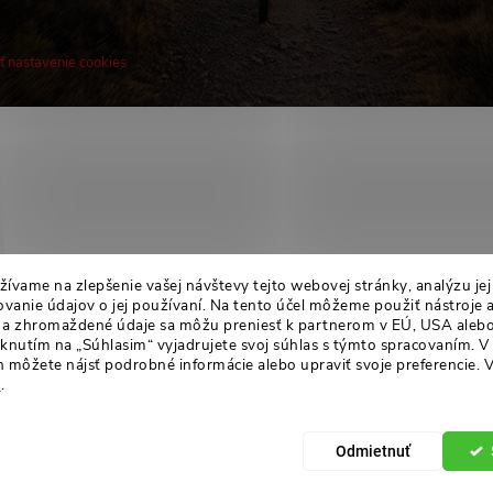
ť nastavenie cookies
! Novinky, rozhovory, tipy a triky.
ívame na zlepšenie vašej návštevy tejto webovej stránky, analýzu je
anie údajov o jej používaní. Na tento účel môžeme použiť nástroje 
án a zhromaždené údaje sa môžu preniesť k partnerom v EÚ, USA alebo
liknutím na „Súhlasim“ vyjadrujete svoj súhlas s týmto spracovaním. V
 môžete nájsť podrobné informácie alebo upraviť svoje preferencie.
V
u
.
Odmietnuť