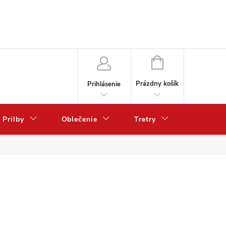
NÁKUPNÝ
KOŠÍK
Prázdny košík
Prihlásenie
Prilby
Oblečenie
Tretry
Poukazy