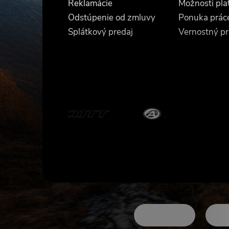
t
Reklamácie
Možnosti pla
Odstúpenie od zmluvy
Ponuka prác
i
Splátkový predaj
Vernostný p
e