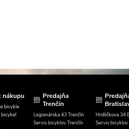
k nákupu
Predajňa
Predajň
Trenčín
Bratisla
e bicykle
 bicykel
Legionárska 43 Trenčín
Hrdličkova 34 B
Servis bicyklov Trenčín
Servis bicyklov