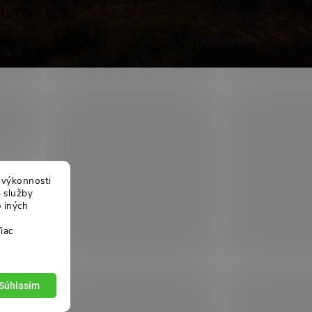
Vytvoril Shoptet
j výkonnosti
a služby
 iných
iac
Súhlasím