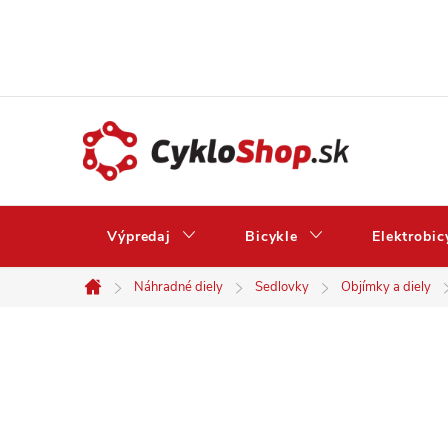
Prejsť
na
obsah
Výpredaj
Bicykle
Elektrobic
Náhradné diely
Sedlovky
Objímky a diely
Domov