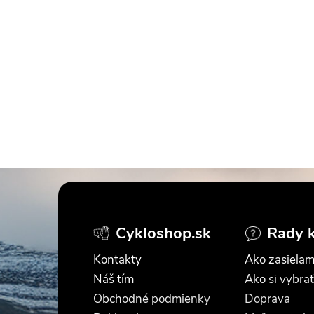
Z
á
Cykloshop.sk
Rady 
p
Kontakty
Ako zasielam
ä
Náš tím
Ako si vybrať
Obchodné podmienky
Doprava