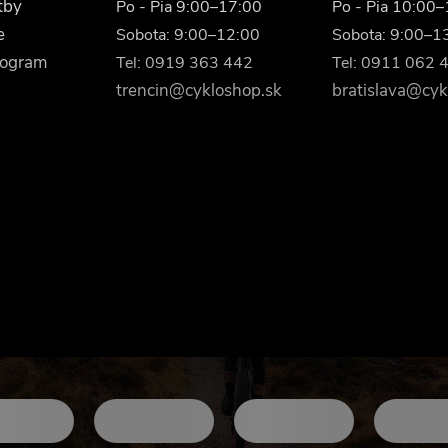
tby
Po - Pia 9:00–17:00
Po - Pia 10:00
e
Sobota: 9:00–12:00
Sobota: 9:00–1
rogram
Tel: 0919 363 442
Tel: 0911 062 
trencin@cykloshop.sk
bratislava@cyk