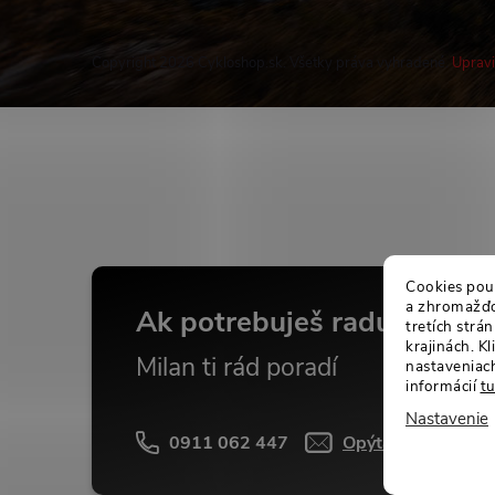
Copyright 2026
Cykloshop.sk
. Všetky práva vyhradené.
Upravi
Buďte v obraze
Cookies použ
a zhromažďov
Ak potrebuješ radu...
tretích str
krajinách. K
Milan ti rád poradí
nastaveniach
informácií
t
Nastavenie
0911 062 447
Opýtať sa