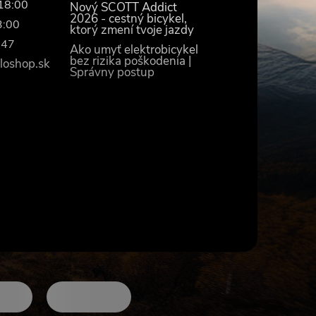
–18:00
Nový SCOTT Addict
2026 - cestný bicykel,
3:00
ktorý zmení tvoje jazdy
447
Ako umyť elektrobicykel
bez rizika poškodenia |
loshop.sk
Správny postup