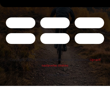
Copyright 2026
Cykloshop.sk
. Všetky práva vyhradené.
Upraviť
nastavenie cookies
Vytvoril Shoptet
Buďte v obraze! Novinky, rozhovory,
tipy a triky.