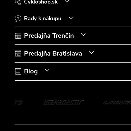
Cykloshop.sk
p
Rady k nákupu
ä
t
Predajňa Trenčín
i
Predajňa Bratislava
e
Blog