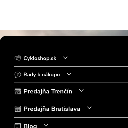
Z
á
Cykloshop.sk
p
Rady k nákupu
ä
t
Predajňa Trenčín
i
Predajňa Bratislava
e
Blog