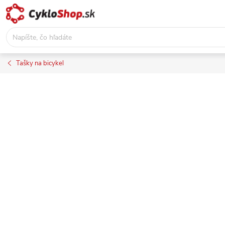
Prejsť
na
obsah
Tašky na bicykel