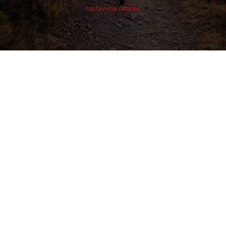
nastavenie cookies
Vytvoril Shoptet
Buďte v obraze! Novinky, rozhovory,
tipy a triky.