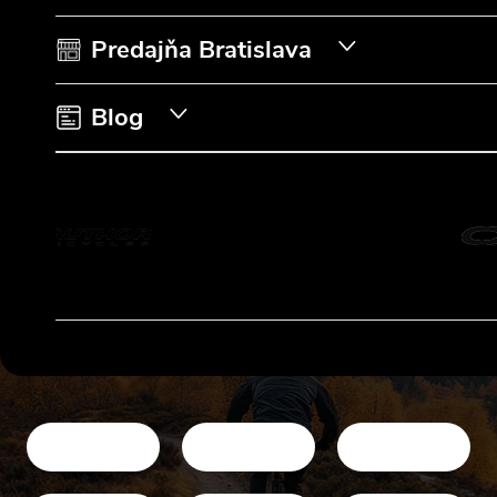
i
Predajňa Bratislava
e
Blog