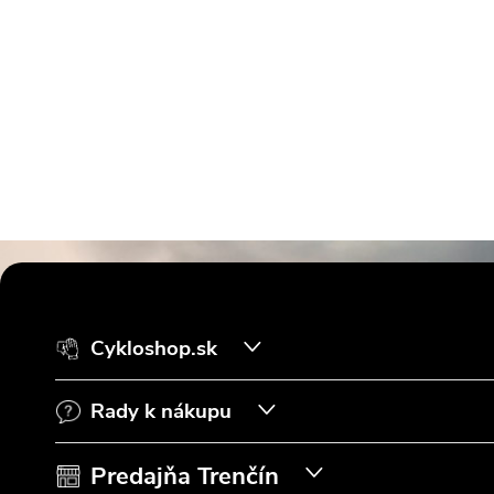
Z
á
Cykloshop.sk
p
Rady k nákupu
ä
t
Predajňa Trenčín