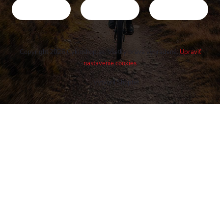
Copyright 2026
Cykloshop.sk
. Všetky práva vyhradené.
Upraviť
nastavenie cookies
Vytvoril Shoptet
Buďte v obraze! Novinky, rozhovory,
tipy a triky.