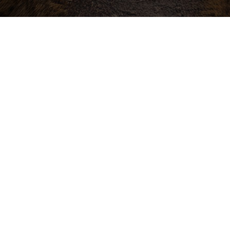
Buďte v obraze! Novinky, rozhovory,
tipy a triky.