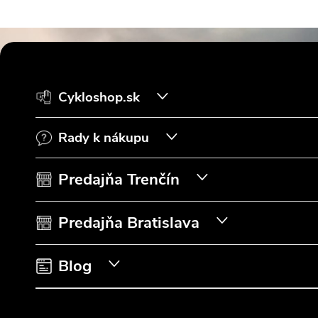
Z
á
Cykloshop.sk
p
Rady k nákupu
ä
t
Predajňa Trenčín
i
Predajňa Bratislava
e
Blog