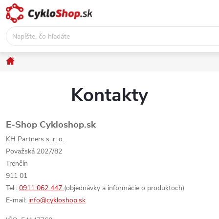
Prejsť
na
obsah
Domov
Kontakty
E-Shop Cykloshop.sk
KH Partners s. r. o.
Považská 2027/82
Trenčín
911 01
Tel.:
0911 062 447
(objednávky a informácie o produktoch)
E-mail:
info@cykloshop.sk