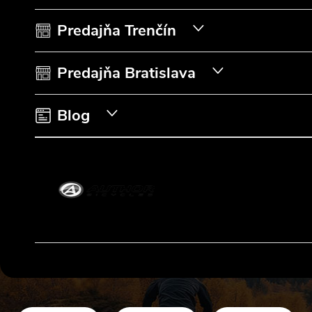
ä
t
Predajňa Trenčín
i
Predajňa Bratislava
e
Blog