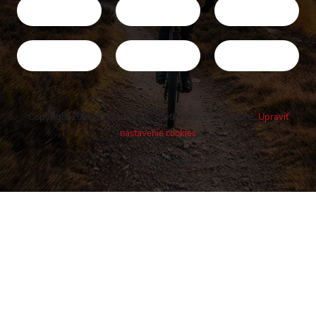
Copyright 2026
Cykloshop.sk
. Všetky práva vyhradené.
Upraviť
nastavenie cookies
Vytvoril Shoptet
Buďte v obraze! Novinky, rozhovory,
tipy a triky.