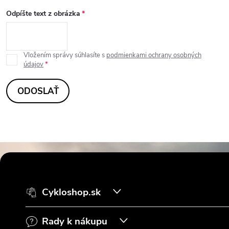
Odpíšte text z obrázka
Vložením správy súhlasíte s
podmienkami ochrany osobných
údajov
ODOSLAŤ
Z
á
Cykloshop.sk
p
Rady k nákupu