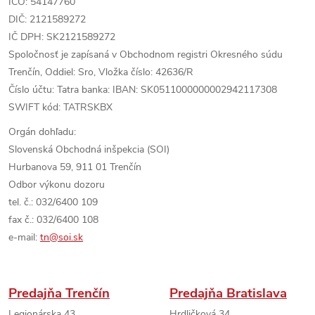
IČO:
54147760
DIČ:
2121589272
IČ DPH: SK
2121589272
Spoločnosť je
zapísaná v Obchodnom registri Okresného súdu
Trenčín, Oddiel: Sro, Vložka číslo: 42636/R
Číslo účtu: Tatra banka: IBAN: SK0511000000002942117308
SWIFT kód: TATRSKBX
Orgán dohľadu:
Slovenská Obchodná inšpekcia (SOI)
Hurbanova 59, 911 01 Trenčín
Odbor výkonu dozoru
tel. č.: 032/6400 109
fax č.: 032/6400 108
e-mail:
tn@soi.sk
Predajňa Trenčín
Predajňa Bratislava
Legionárska 43
Hrdličková 34