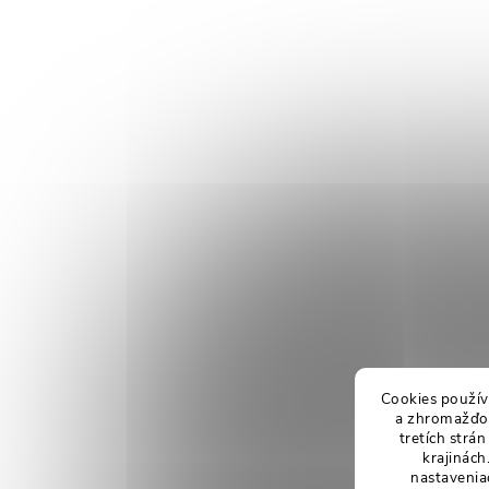
Cookies použív
a zhromažďov
tretích strá
krajinách
nastavenia