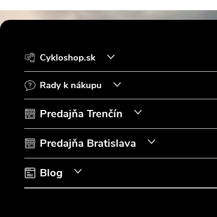
Z
á
Cykloshop.sk
p
Rady k nákupu
ä
t
Predajňa Trenčín
i
Predajňa Bratislava
e
Blog