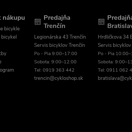
k nákupu
Predajňa
Predajň
Trenčín
Bratisla
e bicykle
 bicykel
Legionárska 43 Trenčín
Hrdličkova 34 B
Servis bicyklov Trenčín
Servis bicyklov
tby
Po - Pia 9:00–17:00
Po - Pia 10:00
e
Sobota: 9:00–12:00
Sobota: 9:00–1
rogram
Tel: 0919 363 442
Tel: 0911 062 
trencin@cykloshop.sk
bratislava@cyk