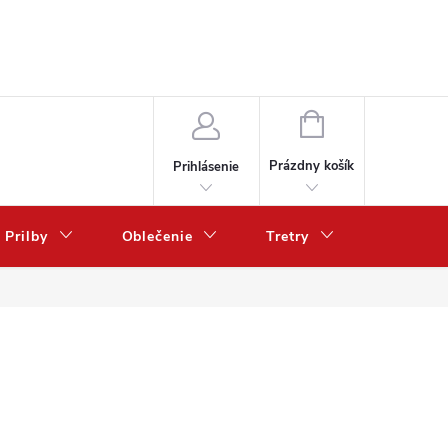
NÁKUPNÝ
KOŠÍK
Prázdny košík
Prihlásenie
Prilby
Oblečenie
Tretry
Poukazy