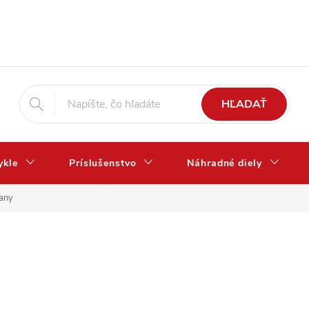
HĽADAŤ
ykle
Príslušenstvo
Náhradné diely
jany