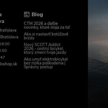
a
Blog
va
CTM 2026 a ďalšie
novinky, ktoré stoja za to!
ratislava
Ako si nastaviť kotúčové
 Bratislava
brzdy
–18:00
Nový SCOTT Addict
2026 - cestný bicykel,
3:00
ktorý zmení tvoje jazdy
447
Ako umyť elektrobicykel
bez rizika poškodenia |
loshop.sk
Správny postup