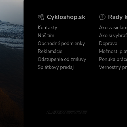
á
Cykloshop.sk
Rady 
p
Kontakty
Ako zasielam
ä
Náš tím
Ako si vybrať
Obchodné podmienky
Doprava
t
Reklamácie
Možnosti pla
Odstúpenie od zmluvy
Ponuka prác
i
Splátkový predaj
Vernostný p
e