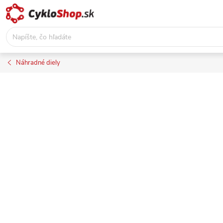
Prejsť
na
obsah
Náhradné diely