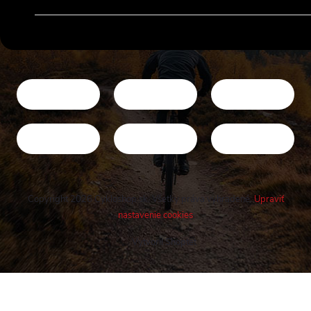
Copyright 2026
Cykloshop.sk
. Všetky práva vyhradené.
Upraviť
nastavenie cookies
Vytvoril Shoptet