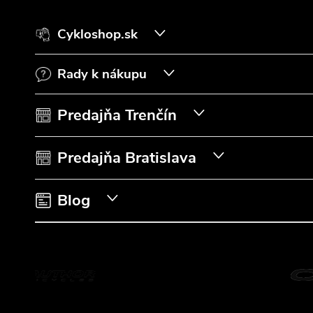
á
Cykloshop.sk
p
Rady k nákupu
ä
t
Predajňa Trenčín
i
Predajňa Bratislava
e
Blog