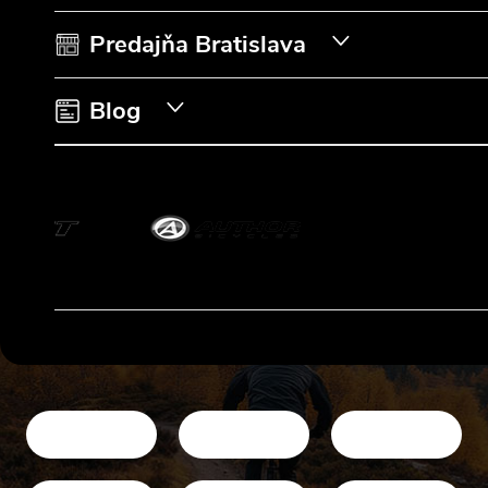
i
Predajňa Bratislava
e
Blog