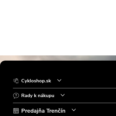
Z
á
Cykloshop.sk
p
Rady k nákupu
ä
t
Predajňa Trenčín