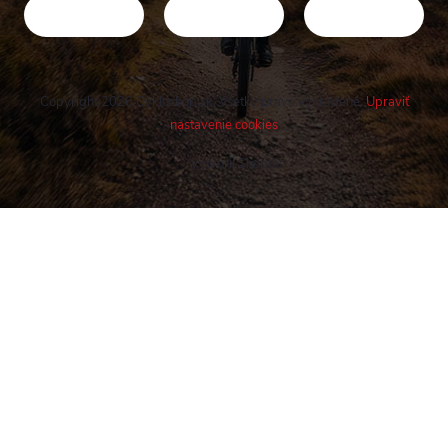
Copyright 2026
Cykloshop.sk
. Všetky práva vyhradené.
Upraviť
nastavenie cookies
Vytvoril Shoptet
Buďte v obraze! Novinky, rozhovory,
tipy a triky.