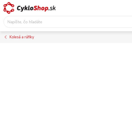
Prejsť
na
obsah
Kolesá a ráfiky