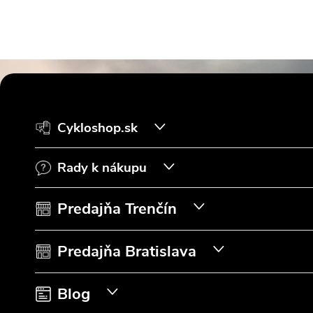
Z
á
Cykloshop.sk
p
Rady k nákupu
ä
t
Predajňa Trenčín
i
Predajňa Bratislava
e
Blog