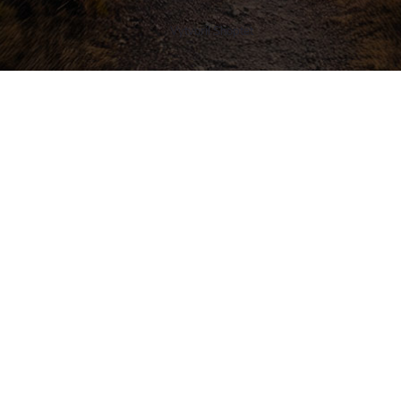
Vytvoril Shoptet
Buďte v obraze! Novinky, rozhovory,
tipy a triky.