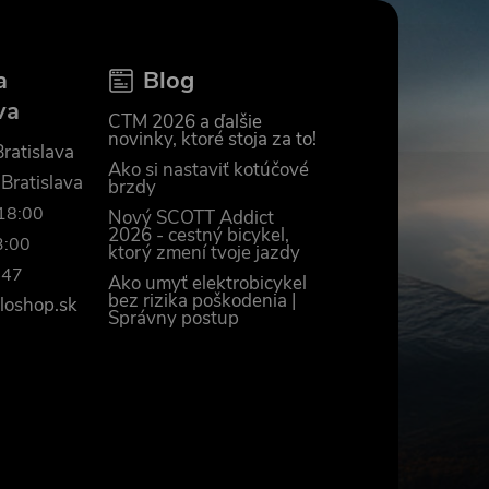
a
Blog
va
CTM 2026 a ďalšie
novinky, ktoré stoja za to!
ratislava
Ako si nastaviť kotúčové
 Bratislava
brzdy
–18:00
Nový SCOTT Addict
2026 - cestný bicykel,
3:00
ktorý zmení tvoje jazdy
447
Ako umyť elektrobicykel
bez rizika poškodenia |
loshop.sk
Správny postup