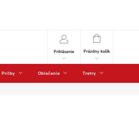
NÁKUPNÝ
KOŠÍK
Prázdny košík
Prihlásenie
Prilby
Oblečenie
Tretry
Poukazy