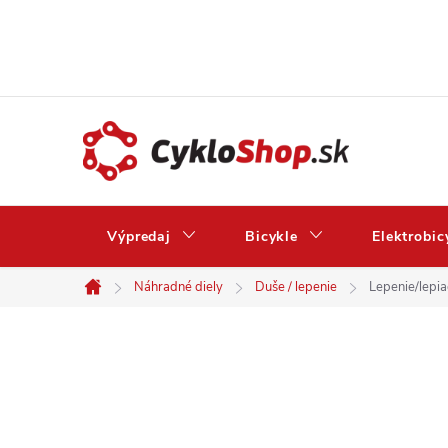
Prejsť
na
obsah
Výpredaj
Bicykle
Elektrobic
Náhradné diely
Duše / lepenie
Lepenie/lepi
Domov