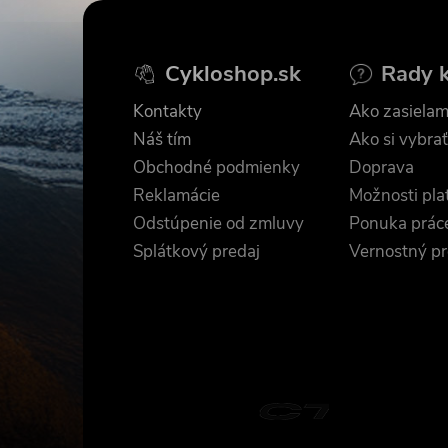
Z
á
Cykloshop.sk
Rady 
p
Kontakty
Ako zasielam
ä
Náš tím
Ako si vybrať
Obchodné podmienky
Doprava
t
Reklamácie
Možnosti pla
Odstúpenie od zmluvy
Ponuka prác
i
Splátkový predaj
Vernostný p
e