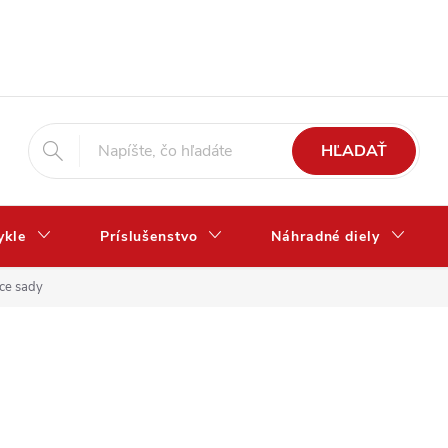
HĽADAŤ
ykle
Príslušenstvo
Náhradné diely
ace sady