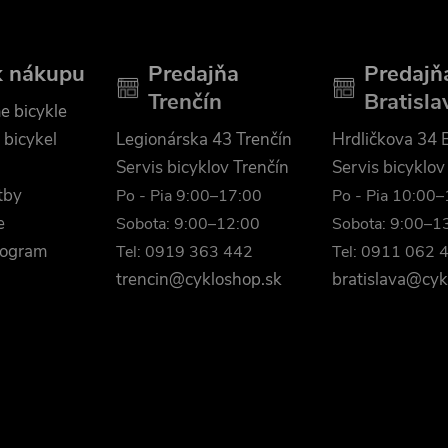
k nákupu
Predajňa
Predajň
Trenčín
Bratisla
e bicykle
 bicykel
Legionárska 43 Trenčín
Hrdličkova 34 B
Servis bicyklov Trenčín
Servis bicyklov
tby
Po - Pia 9:00–17:00
Po - Pia 10:00
e
Sobota: 9:00–12:00
Sobota: 9:00–1
rogram
Tel: 0919 363 442
Tel: 0911 062 
trencin@cykloshop.sk
bratislava@cyk