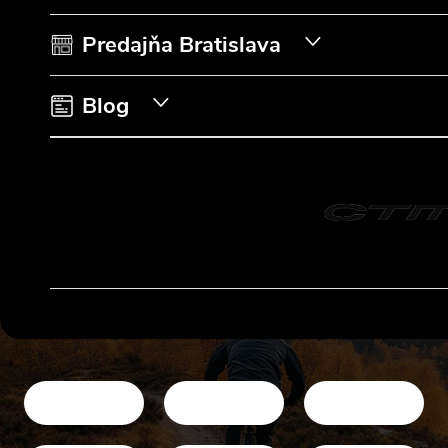
i
Predajňa Bratislava
e
Blog