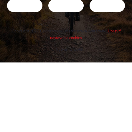
Copyright 2026
Cykloshop.sk
. Všetky práva vyhradené.
Upraviť
nastavenie cookies
Vytvoril Shoptet
Buďte v obraze! Novinky, rozhovory,
tipy a triky.