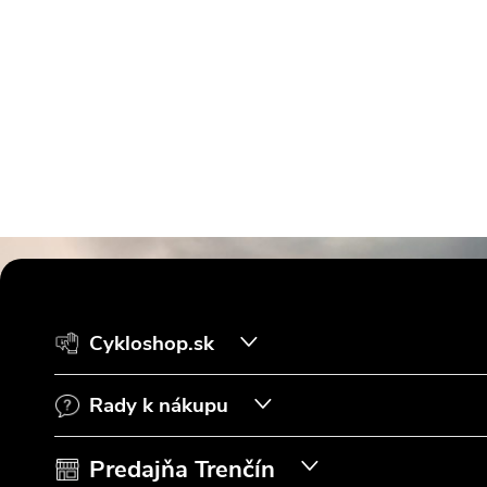
Z
á
Cykloshop.sk
p
Rady k nákupu
ä
t
Predajňa Trenčín