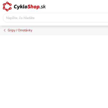
Prejsť
na
obsah
Gripy / Omotávky