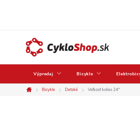
Prejsť
na
obsah
Výpredaj
Bicykle
Elektrobic
Bicykle
Detské
Veľkosť kolies 24"
Domov