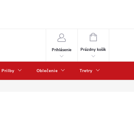
NÁKUPNÝ
KOŠÍK
Prázdny košík
Prihlásenie
Prilby
Oblečenie
Tretry
Poukazy