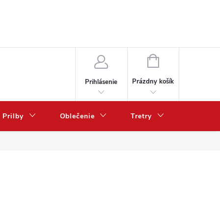
NÁKUPNÝ
KOŠÍK
Prázdny košík
Prihlásenie
Prilby
Oblečenie
Tretry
Poukazy