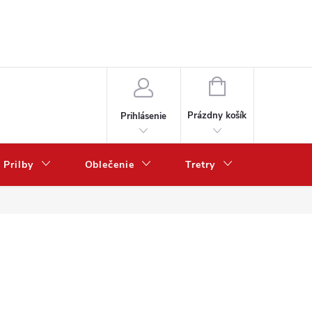
NÁKUPNÝ
KOŠÍK
Prázdny košík
Prihlásenie
Prilby
Oblečenie
Tretry
Poukazy