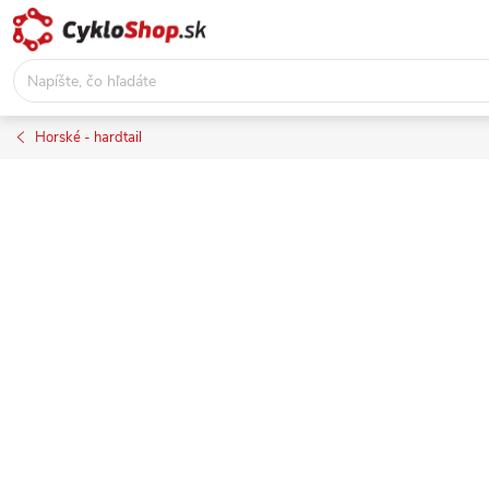
Prejsť
na
obsah
Horské - hardtail