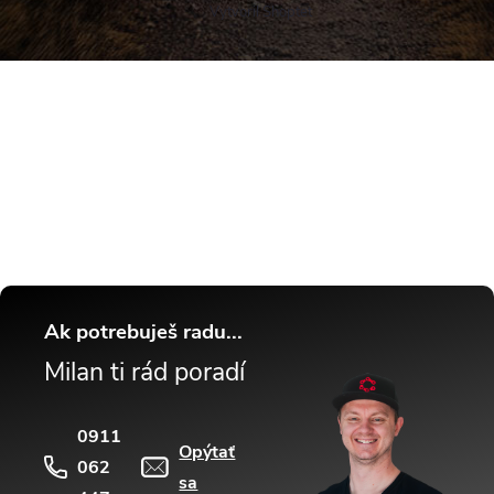
Vytvoril Shoptet
Buďte v obraze! Novinky, rozhovory,
tipy a triky.
Ak potrebuješ radu...
Milan ti rád poradí
0911
Opýtať
062
sa