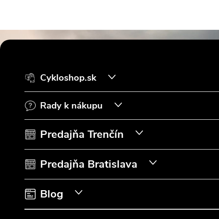
Z
á
Cykloshop.sk
p
Rady k nákupu
ä
t
Predajňa Trenčín
i
Predajňa Bratislava
e
Blog