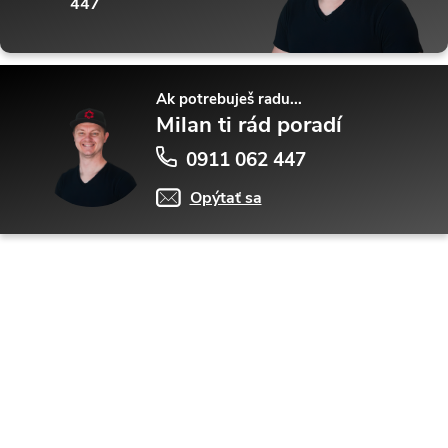
447
Ak potrebuješ radu...
Milan ti rád poradí
0911 062 447
Opýtať sa