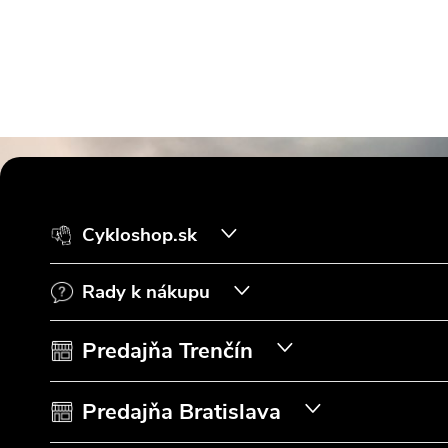
Z
á
Cykloshop.sk
p
Rady k nákupu
ä
t
Predajňa Trenčín
i
Predajňa Bratislava