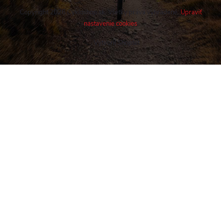
Copyright 2026
Cykloshop.sk
. Všetky práva vyhradené.
Upraviť
nastavenie cookies
Vytvoril Shoptet
Buďte v obraze! Novinky, rozhovory,
tipy a triky.