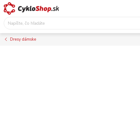
Prejsť
na
obsah
Dresy dámske