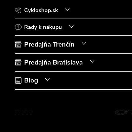
á
Cykloshop.sk
p
Rady k nákupu
ä
t
Predajňa Trenčín
i
Predajňa Bratislava
e
Blog