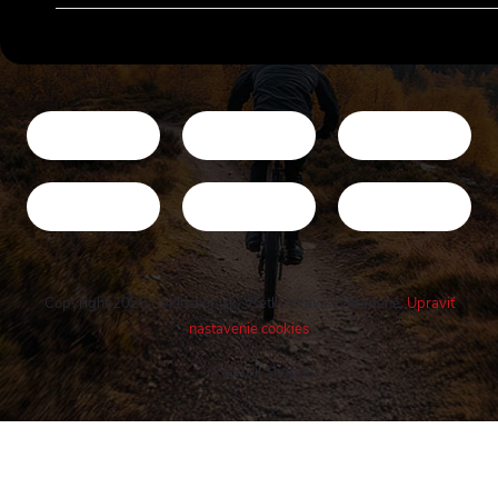
Copyright 2026
Cykloshop.sk
. Všetky práva vyhradené.
Upraviť
nastavenie cookies
Vytvoril Shoptet
Buďte v obraze! Novinky, rozhovory,