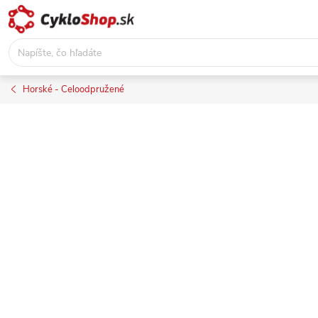
Prejsť
na
obsah
Horské - Celoodpružené