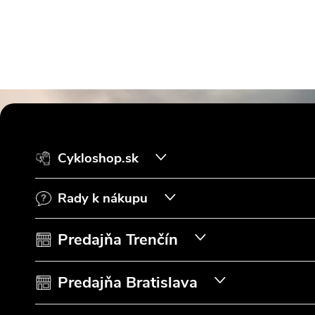
Z
á
Cykloshop.sk
p
Rady k nákupu
ä
t
Predajňa Trenčín
i
Predajňa Bratislava