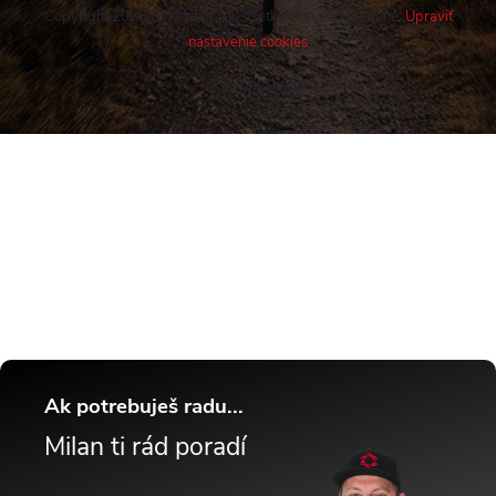
Copyright 2026
Cykloshop.sk
. Všetky práva vyhradené.
Upraviť
nastavenie cookies
Vytvoril Shoptet
Buďte v obraze! Novinky, rozhovory,
tipy a triky.
Ak potrebuješ radu...
Milan ti rád poradí