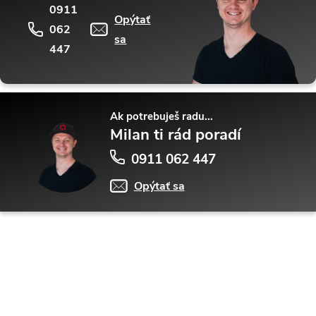
0911
Opýtať
062
sa
447
Ak potrebuješ radu...
Milan ti rád poradí
0911 062 447
Opýtať sa