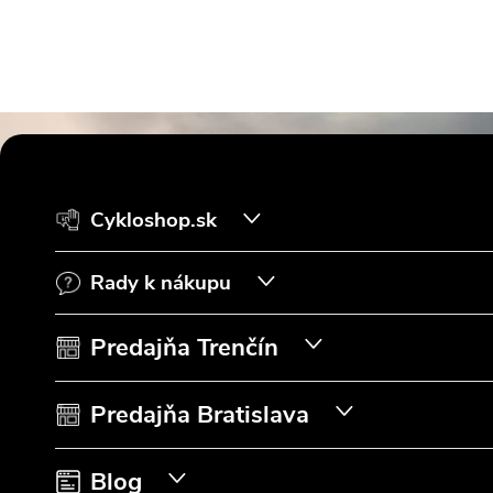
Z
á
Cykloshop.sk
p
Rady k nákupu
ä
t
Predajňa Trenčín
i
Predajňa Bratislava
e
Blog