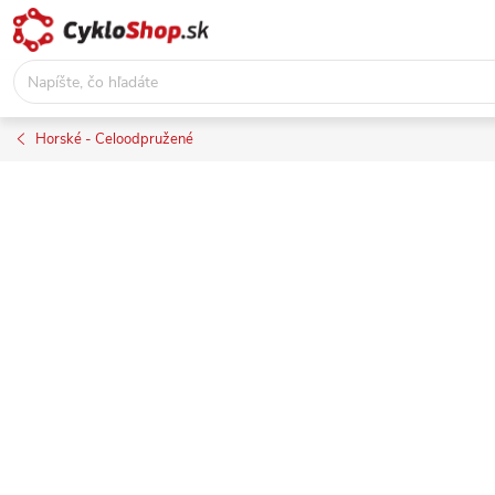
Prejsť
na
obsah
Horské - Celoodpružené