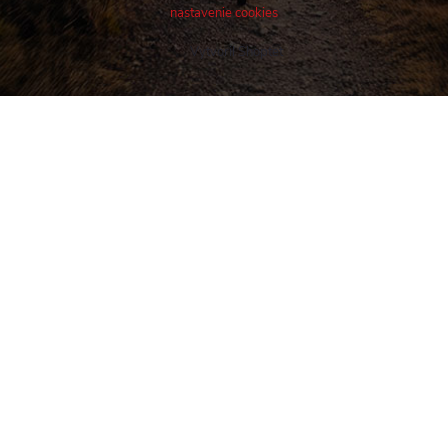
nastavenie cookies
Vytvoril Shoptet
Buďte v obraze! Novinky, rozhovory,
tipy a triky.