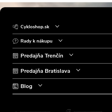
Z
á
Cykloshop.sk
p
Rady k nákupu
ä
t
Predajňa Trenčín
i
Predajňa Bratislava
e
Blog