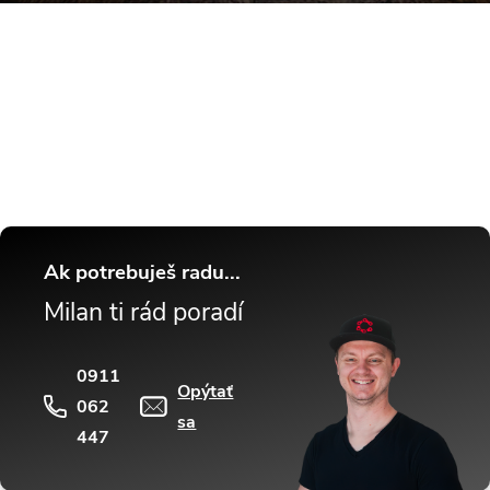
Buďte v obraze! Novinky, rozhovory,
tipy a triky.
Ak potrebuješ radu...
Milan ti rád poradí
0911
Opýtať
062
sa
447