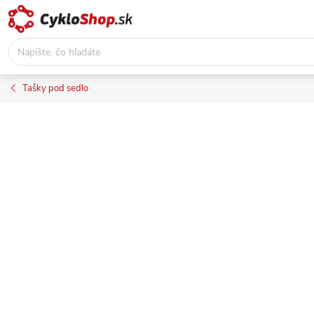
Prejsť
na
obsah
Tašky pod sedlo