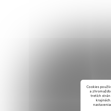
Cookies použív
a zhromažďov
tretích strá
krajinách
nastavenia