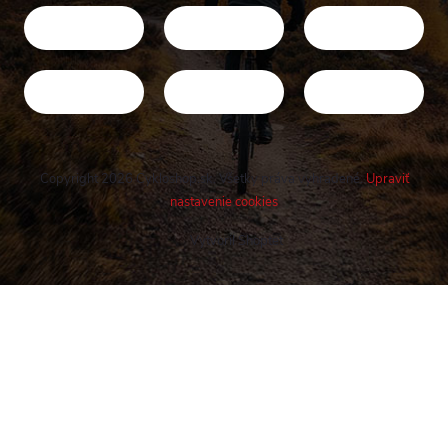
Copyright 2026
Cykloshop.sk
. Všetky práva vyhradené.
Upraviť
nastavenie cookies
Vytvoril Shoptet
Buďte v obraze! Novinky, rozhovory,
tipy a triky.