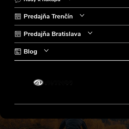
ä
t
Predajňa Trenčín
i
Predajňa Bratislava
e
Blog