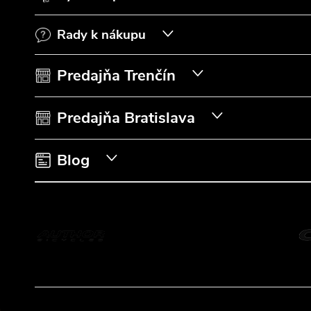
p
Rady k nákupu
ä
t
Predajňa Trenčín
i
Predajňa Bratislava
e
Blog