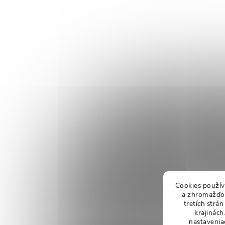
Cookies použív
a zhromažďov
tretích strá
krajinách
nastavenia