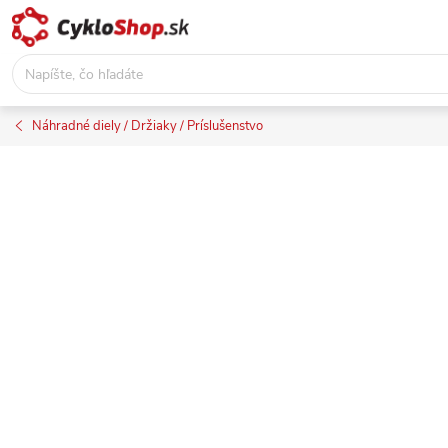
Prejsť
na
obsah
Náhradné diely / Držiaky / Príslušenstvo