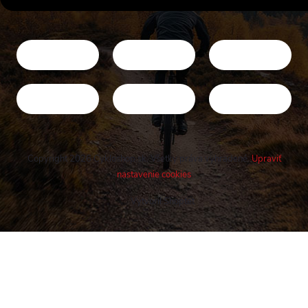
Copyright 2026
Cykloshop.sk
. Všetky práva vyhradené.
Upraviť
nastavenie cookies
Vytvoril Shoptet
Buďte v obraze! Novinky, rozhovory,
tipy a triky.