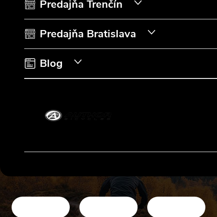
t
Predajňa Trenčín
i
Predajňa Bratislava
e
Blog