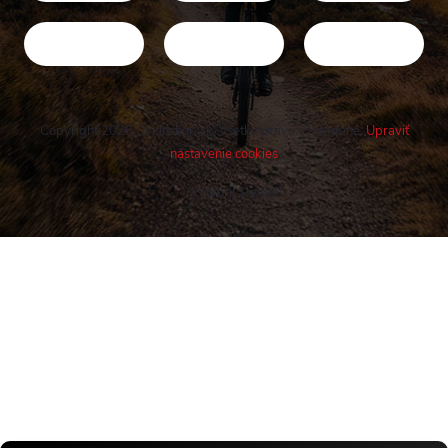
Copyright 2026
Cykloshop.sk
. Všetky práva vyhradené.
Upraviť
nastavenie cookies
Vytvoril Shoptet
Buďte v obraze! Novinky, rozhovory,
tipy a triky.