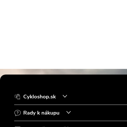
Z
á
Cykloshop.sk
p
Rady k nákupu
ä