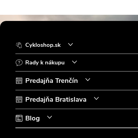
Z
á
Cykloshop.sk
p
Rady k nákupu
ä
t
Predajňa Trenčín
i
Predajňa Bratislava
e
Blog