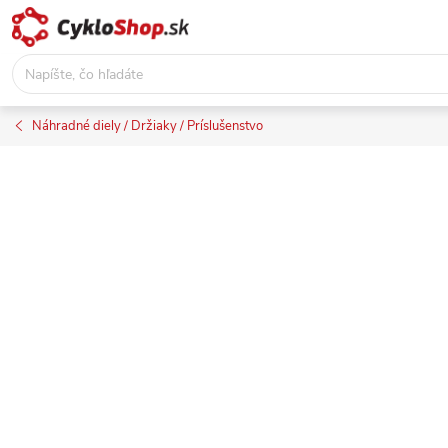
Prejsť
na
obsah
Náhradné diely / Držiaky / Príslušenstvo