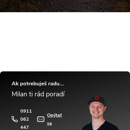
Buďte v obraze! Novinky, rozhovory,
tipy a triky.
Ak potrebuješ radu...
Milan ti rád poradí
0911
Opýtať
062
sa
447