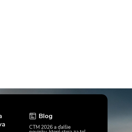
a
Blog
va
CTM 2026 a ďalšie
novinky, ktoré stoja za to!