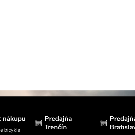
k nákupu
Predajňa
Predajň
Trenčín
Bratisla
e bicykle