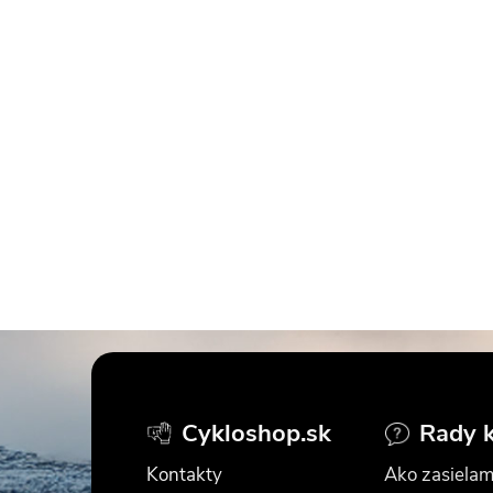
Z
á
Cykloshop.sk
Rady 
p
Kontakty
Ako zasielam