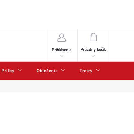
NÁKUPNÝ
KOŠÍK
Prázdny košík
Prihlásenie
Prilby
Oblečenie
Tretry
Poukazy