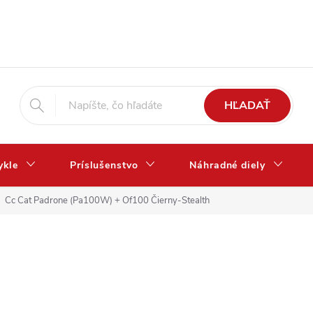
HĽADAŤ
ykle
Príslušenstvo
Náhradné diely
Cc Cat Padrone (Pa100W) + Of100 Čierny-Stealth