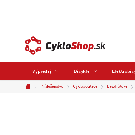
Prejsť
na
obsah
Výpredaj
Bicykle
Elektrobic
Príslušenstvo
Cyklopočítače
Bezdrôtové
Domov