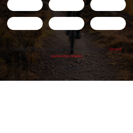
Copyright 2026
Cykloshop.sk
. Všetky práva vyhradené.
Upraviť
nastavenie cookies
Vytvoril Shoptet
Buďte v obraze! Novinky, rozhovory,
tipy a triky.