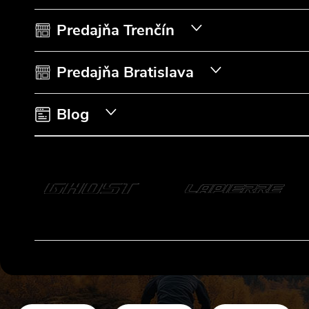
ä
t
Predajňa Trenčín
i
Predajňa Bratislava
e
Blog