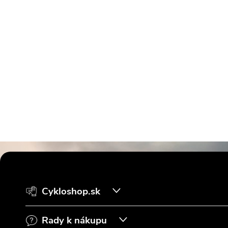
Z
á
Cykloshop.sk
p
Rady k nákupu