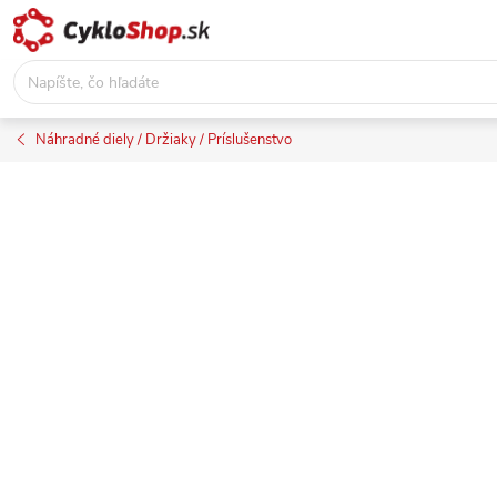
Prejsť
na
obsah
Náhradné diely / Držiaky / Príslušenstvo