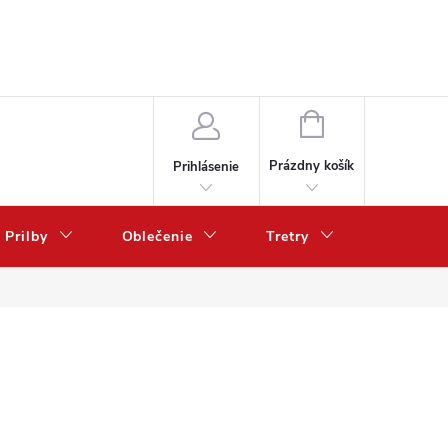
NÁKUPNÝ
KOŠÍK
Prázdny košík
Prihlásenie
Prilby
Oblečenie
Tretry
Poukazy