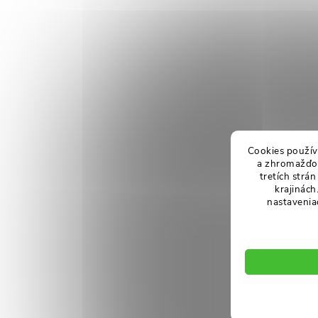
Cookies použív
a zhromažďov
tretích strá
krajinách
nastavenia