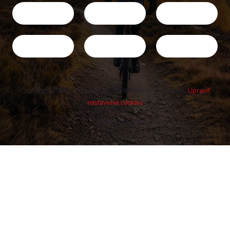
Copyright 2026
Cykloshop.sk
. Všetky práva vyhradené.
Upraviť
nastavenie cookies
Vytvoril Shoptet
Buďte v obraze! Novinky, rozhovory,
tipy a triky.