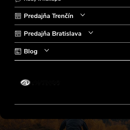
ä
t
Predajňa Trenčín
i
Predajňa Bratislava
e
Blog