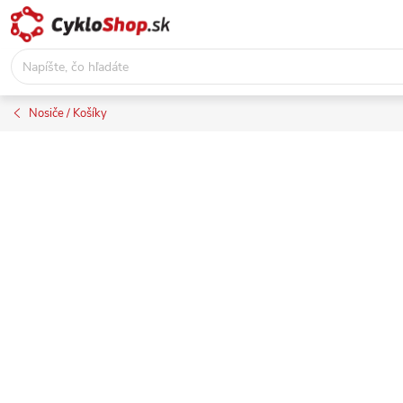
Prejsť
na
obsah
Nosiče / Košíky