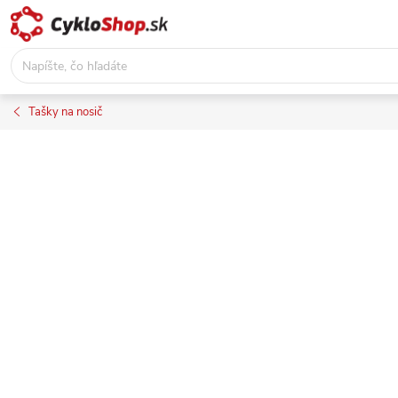
Prejsť
na
obsah
Tašky na nosič