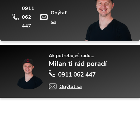
0911
Opýtať
062
sa
447
Ak potrebuješ radu...
Milan ti rád poradí
0911 062 447
Opýtať sa