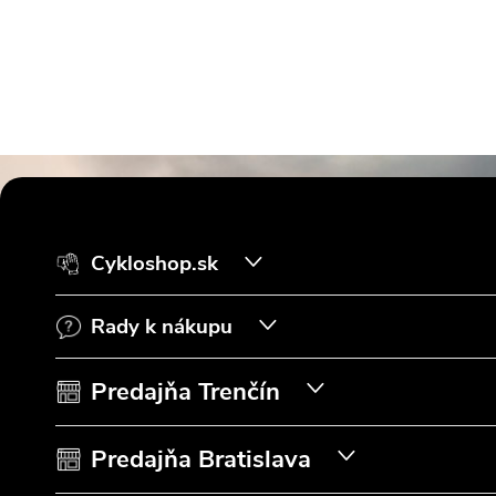
Z
á
Cykloshop.sk
p
Rady k nákupu
ä
t
Predajňa Trenčín
i
Predajňa Bratislava