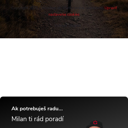
Copyright 2026
Cykloshop.sk
. Všetky práva vyhradené.
Upraviť
nastavenie cookies
Vytvoril Shoptet
Buďte v obraze! Novinky, rozhovory,
tipy a triky.
Ak potrebuješ radu...
Milan ti rád poradí