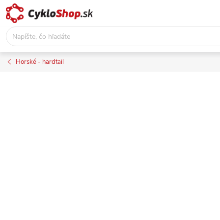
Prejsť
na
obsah
Horské - hardtail