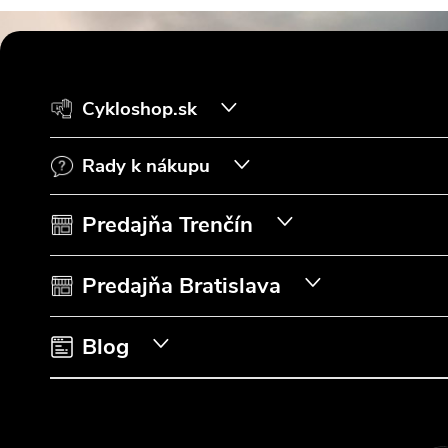
Z
á
Cykloshop.sk
p
Rady k nákupu
ä
t
Predajňa Trenčín
i
Predajňa Bratislava
e
Blog