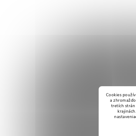
Cookies použív
a zhromažďov
tretích strá
krajinách
nastavenia