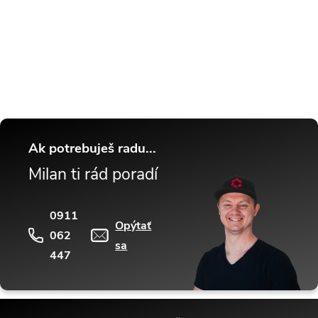
Buďte v obraze! Novinky, rozhovory,
tipy a triky.
Ak potrebuješ radu...
Milan ti rád poradí
0911
Opýtať
062
sa
447