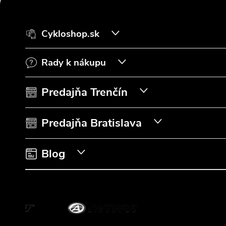
á
Cykloshop.sk
p
Rady k nákupu
ä
t
Predajňa Trenčín
i
Predajňa Bratislava
e
Blog