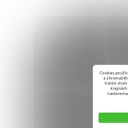
Cookies použív
a zhromažďov
tretích strá
krajinách
nastavenia