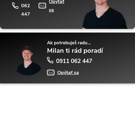
Opýtať
062
sa
447
Ak potrebuješ radu...
Milan ti rád poradí
0911 062 447
Opýtať sa