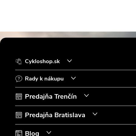
Z
á
Cykloshop.sk
p
Rady k nákupu
ä
t
Predajňa Trenčín
i
Predajňa Bratislava
e
Blog