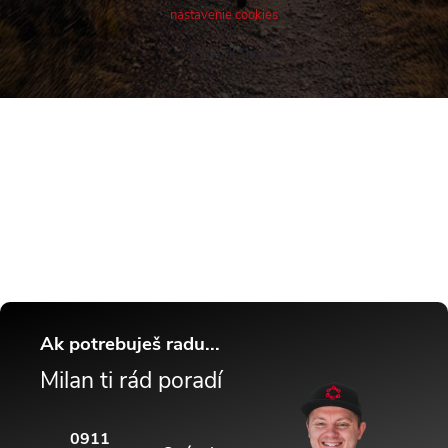
nastavenie cookies
Vytvoril Shoptet
Buďte v obraze! Novinky, rozhovory,
tipy a triky.
Ak potrebuješ radu...
Milan ti rád poradí
0911