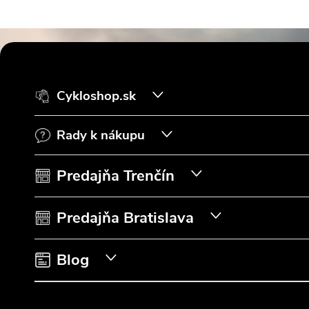
Z
á
Cykloshop.sk
p
Rady k nákupu
ä
t
Predajňa Trenčín
i
Predajňa Bratislava
e
Blog