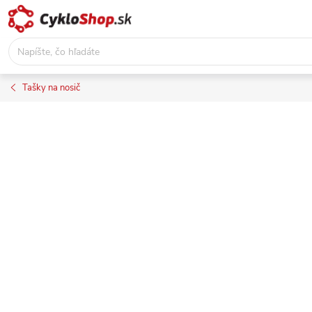
Prejsť
na
obsah
Tašky na nosič