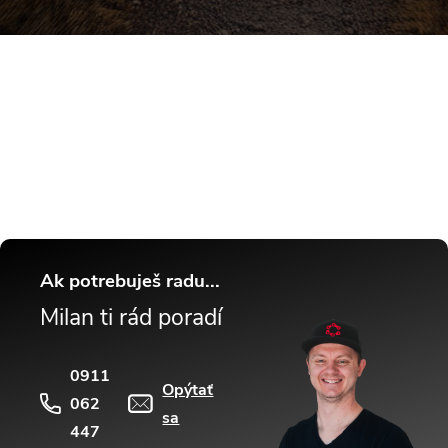
Buďte v obraze! Novinky, rozhovory,
tipy a triky.
Ak potrebuješ radu...
Milan ti rád poradí
0911
Opýtať
062
sa
447