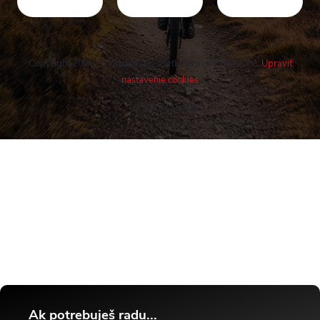
Copyright 2026
Cykloshop.sk
. Všetky práva vyhradené.
Upraviť
nastavenie cookies
Vytvoril Shoptet
Buďte v obraze! Novinky, rozhovory,
tipy a triky.
Ak potrebuješ radu...