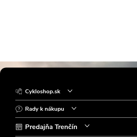
Z
á
Cykloshop.sk
p
Rady k nákupu
ä
t
Predajňa Trenčín