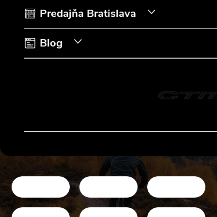
i
Predajňa Bratislava
e
Blog