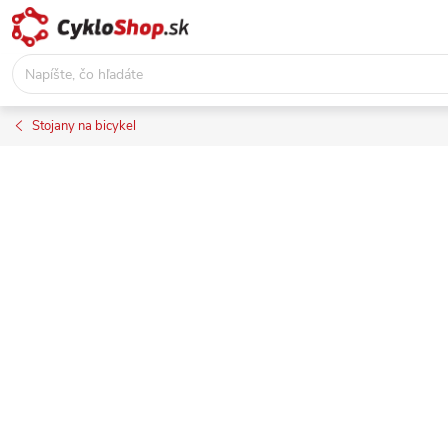
Prejsť
na
obsah
Stojany na bicykel