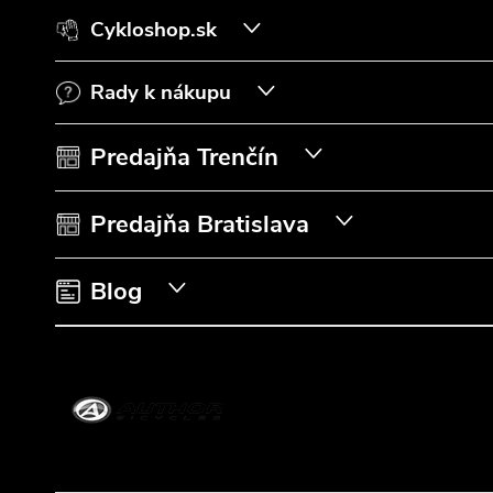
á
Cykloshop.sk
p
Rady k nákupu
ä
t
Predajňa Trenčín
i
Predajňa Bratislava
e
Blog