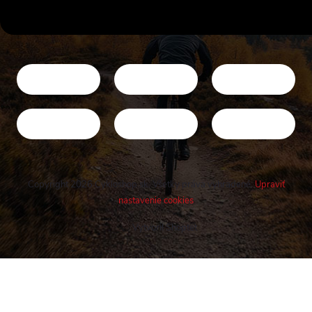
Copyright 2026
Cykloshop.sk
. Všetky práva vyhradené.
Upraviť
nastavenie cookies
Vytvoril Shoptet
Buďte v obraze! Novinky, rozhovory,