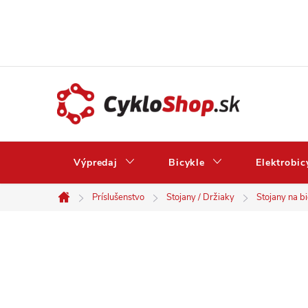
Prejsť
na
obsah
Výpredaj
Bicykle
Elektrobic
Príslušenstvo
Stojany / Držiaky
Stojany na b
Domov