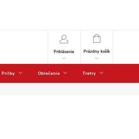
NÁKUPNÝ
KOŠÍK
Prázdny košík
Prihlásenie
Prilby
Oblečenie
Tretry
Poukazy