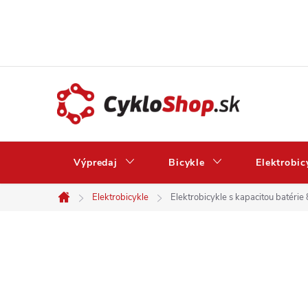
Prejsť
na
obsah
Výpredaj
Bicykle
Elektrobic
Elektrobicykle
Elektrobicykle s kapacitou batéri
Domov