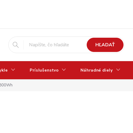
HĽADAŤ
ykle
Príslušenstvo
Náhradné diely
e 800Wh