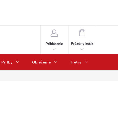
NÁKUPNÝ
KOŠÍK
Prázdny košík
Prihlásenie
Prilby
Oblečenie
Tretry
Poukazy