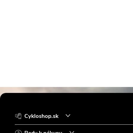
Z
á
Cykloshop.sk
p