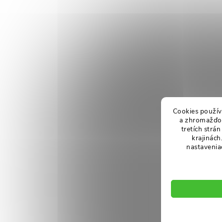
Cookies použív
a zhromažďov
tretích strá
krajinách
nastavenia