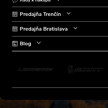
Rady k nákupu
ä
t
Predajňa Trenčín
i
Predajňa Bratislava
e
Blog