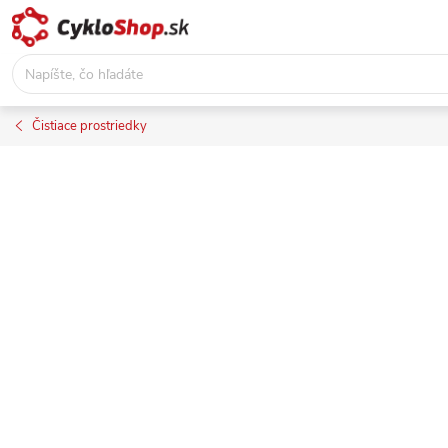
Prejsť
na
obsah
Čistiace prostriedky