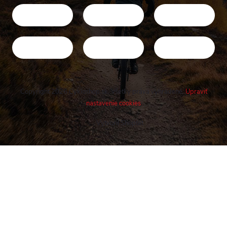
Copyright 2026
Cykloshop.sk
. Všetky práva vyhradené.
Upraviť
nastavenie cookies
Vytvoril Shoptet
Buďte v obraze! Novinky, rozhovory,
tipy a triky.