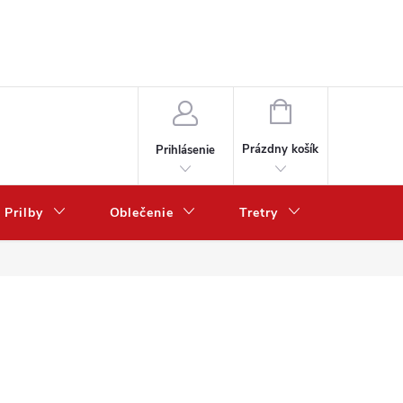
NÁKUPNÝ
KOŠÍK
Prázdny košík
Prihlásenie
Prilby
Oblečenie
Tretry
Poukazy