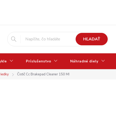
HĽADAŤ
ykle
Príslušenstvo
Náhradné diely
riedky
Čistič Cc Brakepad Cleaner 150 Ml