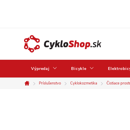
Prejsť
na
obsah
Výpredaj
Bicykle
Elektrobic
Príslušenstvo
Cyklokozmetika
Čistiace prost
Domov