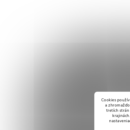
Cookies použív
a zhromažďov
tretích strá
krajinách
nastavenia