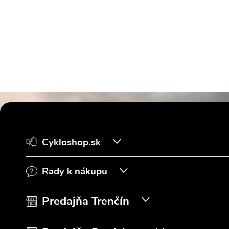
Z
á
Cykloshop.sk
p
Rady k nákupu
ä
t
Predajňa Trenčín