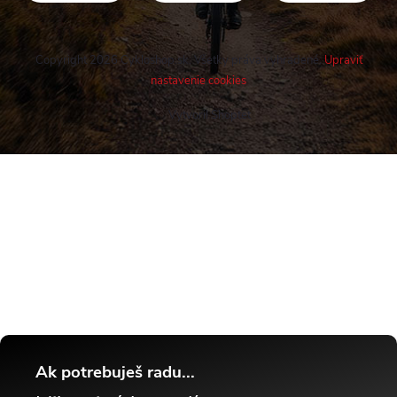
Copyright 2026
Cykloshop.sk
. Všetky práva vyhradené.
Upraviť
nastavenie cookies
Vytvoril Shoptet
Buďte v obraze! Novinky, rozhovory,
tipy a triky.
Ak potrebuješ radu...