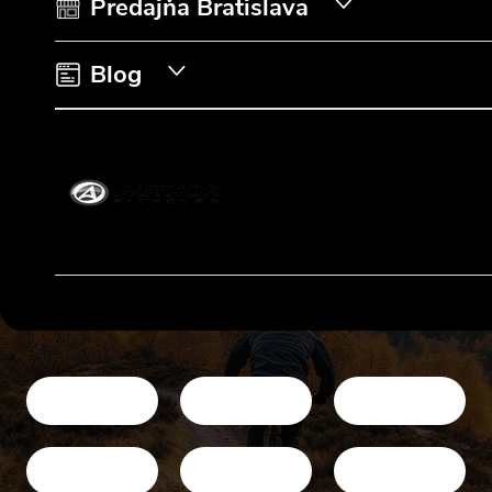
i
Predajňa Bratislava
e
Blog