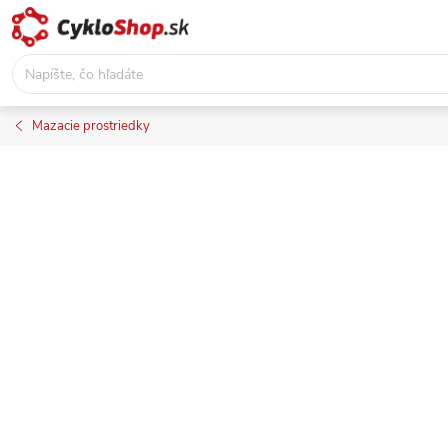
Prejsť
na
obsah
Mazacie prostriedky