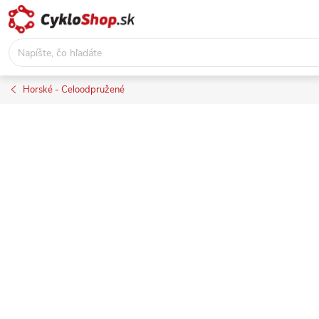
Prejsť
na
obsah
Horské - Celoodpružené