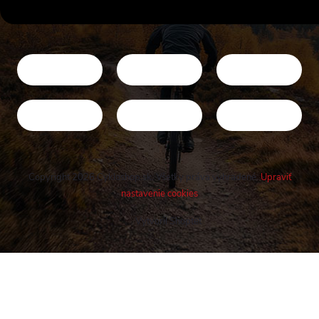
Copyright 2026
Cykloshop.sk
. Všetky práva vyhradené.
Upraviť
nastavenie cookies
Vytvoril Shoptet
Buďte v obraze! Novinky, rozhovory,