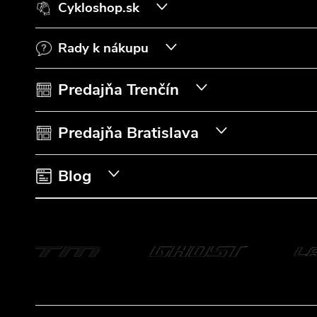
Cykloshop.sk
p
Rady k nákupu
ä
t
Predajňa Trenčín
i
Predajňa Bratislava
e
Blog