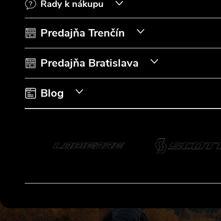
Rady k nákupu
ä
t
Predajňa Trenčín
i
Predajňa Bratislava
e
Blog