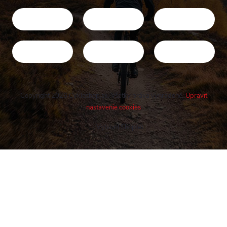
Copyright 2026
Cykloshop.sk
. Všetky práva vyhradené.
Upraviť
nastavenie cookies
Vytvoril Shoptet
Buďte v obraze! Novinky, rozhovory,
tipy a triky.