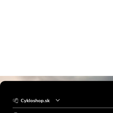
Z
á
Cykloshop.sk
p